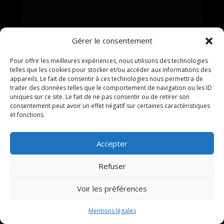
Gérer le consentement
Pour offrir les meilleures expériences, nous utilisons des technologies
telles que les cookies pour stocker et/ou accéder aux informations des
appareils. Le fait de consentir à ces technologies nous permettra de
traiter des données telles que le comportement de navigation ou les ID
uniques sur ce site. Le fait de ne pas consentir ou de retirer son
consentement peut avoir un effet négatif sur certaines caractéristiques
et fonctions.
Restaurant pizzeria à Gémenos depuis
1973. Cuisine maison, pizzas au feu de bois,
formules du midi et carte à emporter.
Accepter
Refuser
Instagram
Facebook
Voir les préférences
NOUS TROUVER
Mentions légales
Chez Marius